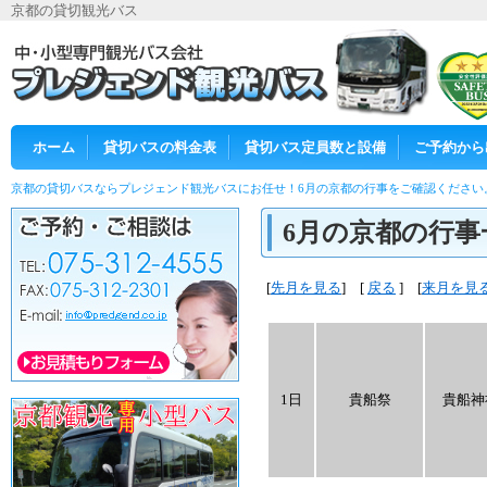
京都の貸切観光バス
ホーム
貸切バスの料金表
貸切バス定員数と設備
ご予約から
京都の貸切バスならプレジェンド観光バスにお任せ！6月の京都の行事をご確認ください
6月の京都の行事
[
先月を見る
] [
戻る
] [
来月を見
1日
貴船祭
貴船神