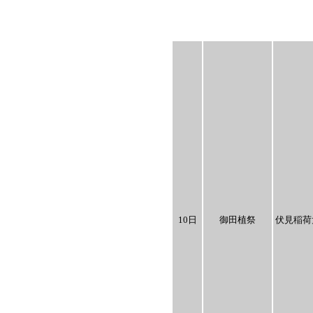
10日
御田植祭
伏見稲荷