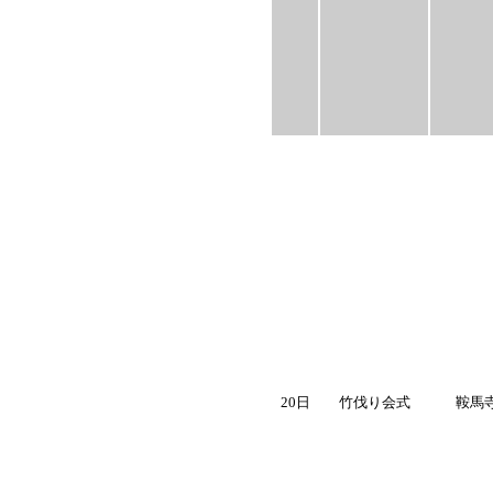
20日
竹伐り会式
鞍馬