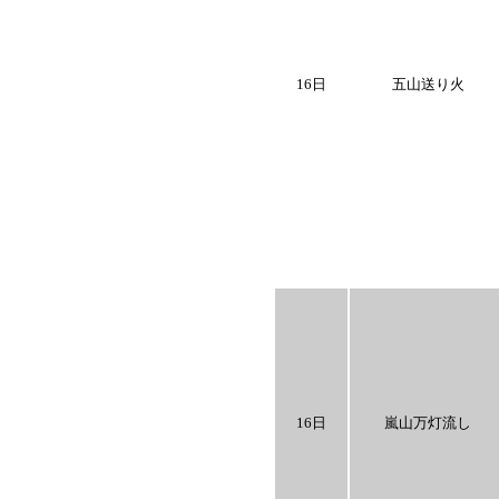
16日
五山送り火
16日
嵐山万灯流し