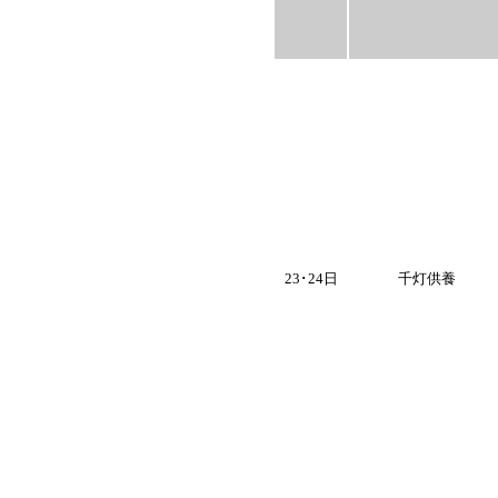
23･24日
千灯供養