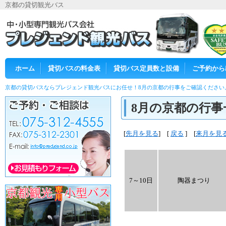
京都の貸切観光バス
ホーム
貸切バスの料金表
貸切バス定員数と設備
ご予約から
京都の貸切バスならプレジェンド観光バスにお任せ！8月の京都の行事をご確認ください
8月の京都の行事
[
先月を見る
] [
戻る
] [
来月を見
7～10日
陶器まつり