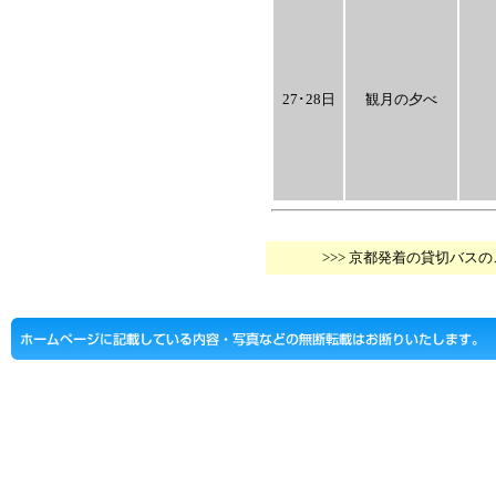
27･28日
観月の夕べ
>>> 京都発着の貸切バス