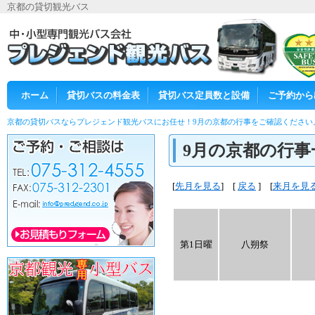
京都の貸切観光バス
ホーム
貸切バスの料金表
貸切バス定員数と設備
ご予約から
京都の貸切バスならプレジェンド観光バスにお任せ！9月の京都の行事をご確認ください
9月の京都の行事
[
先月を見る
] [
戻る
] [
来月を見
第1日曜
八朔祭